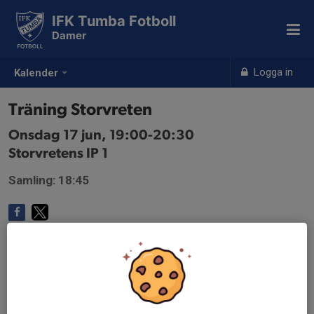
IFK Tumba Fotboll
Damer
Logga in
Kalender
Träning Storvreten
Onsdag 17 jun, 19:00-20:30
Storvretens IP 1
Samling: 18:45