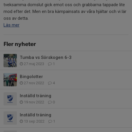
tveksamma domslut gick emot oss och grabbarna tappade lite
mod efter det. Men en bra kämpainsats av våra hjältar och vi lär
oss av detta.
Läs mer
Fler nyheter
Tumba vs Sörskogen 6-3
27 maj 2023
1
Bingolotter
27 nov 2022
4
Inställd träning
19 nov 2022
0
Inställd träning
13 sep 2022
1