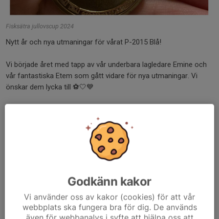
Fisksätra jullovscup 2024
Nytt år och nya utmaningar för vårat P-2015 Blå!
Vi började året med tapp av vår underbara lagledare Emine och
vår fantastiska Etem som gått vidare för nya utmaningar. Vi
önskar dem lycka till ⚽🤍💙
Lördagen den 6 januari...
Läs mer
Lördagsmatcher
3 jun 2023
0 kommentarer
Godkänn kakor
Vi använder oss av kakor (cookies) för att vår
webbplats ska fungera bra för dig. De används
även för webbanalys i syfte att hjälpa oss att