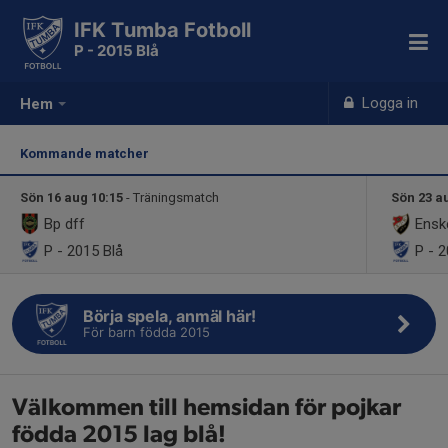
IFK Tumba Fotboll
P - 2015 Blå
Logga in
Hem
Kommande matcher
Sön 16 aug 10:15
- Träningsmatch
Sön 23 a
Bp dff
Enske
P - 2015 Blå
P - 2
Börja spela, anmäl här!
För barn födda 2015
Välkommen till hemsidan för pojkar
födda 2015 lag blå!