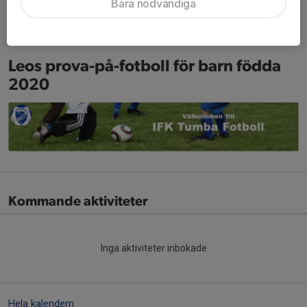
Bara nödvändiga
Vid frågor kontakta Kansliet
kansliet@tumbafotboll.nu
Leos prova-på-fotboll för barn födda
2020
Kommande aktiviteter
Inga aktiviteter inbokade
Hela kalendern