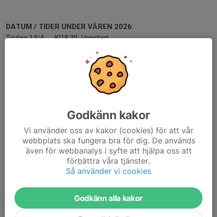
DATUM / TIDER UNDER VÅREN 2026:
Tisdag 14/4. Kl18.30 Uppstart
Torsdag 16/4. Kl18.30
Torsdag 23/4. Kl18.30
Torsdag 30/4. Kl18.30
Torsdag 7/5. Kl18.30
Torsdag 14/5. Kl18.30
Torsdag 21/5. Kl18.30
Godkänn kakor
Torsdag 28/5. Kl18.30
Torsdag 4/6. Kl18.30
Vi använder oss av kakor (cookies) för att vår
webbplats ska fungera bra för dig. De används
även för webbanalys i syfte att hjälpa oss att
förbättra våra tjänster.
Så använder vi cookies
BRA ATT HA MED SIG:
Fotbollsskor, benskydd
Kläder efter väder
Godkänn alla kakor
Vattenflaska