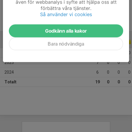
även för webbanalys i syfte att hjälpa oss att
Ålder
11 år
förbättra våra tjänster.
Så använder vi cookies
Godkänn alla kakor
ALLA SERIER
ALLA ÅR
Bara nödvändiga
2026
6
0
0
0
2025
7
0
0
0
2024
6
0
0
0
Totalt
19
0
0
0