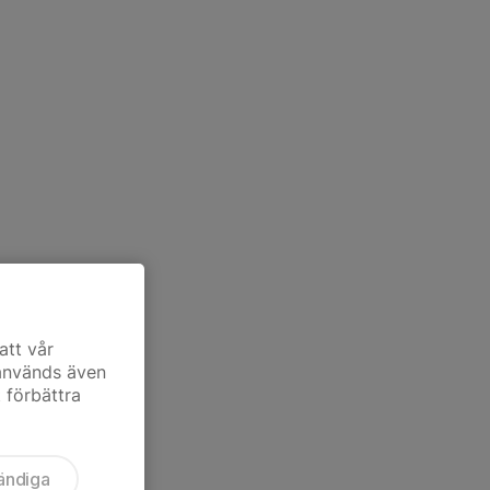
att vår
 används även
t förbättra
ändiga