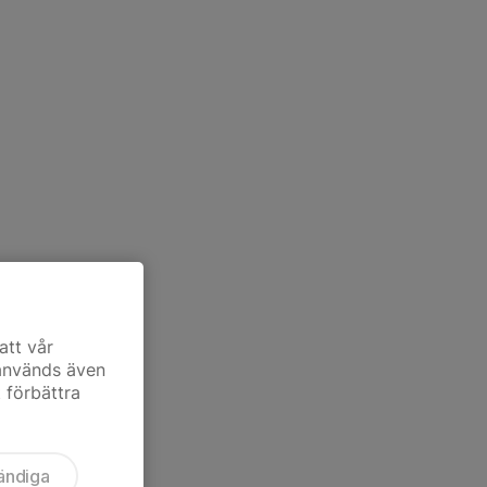
att vår
 används även
t förbättra
ändiga