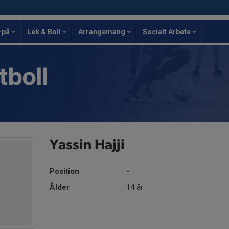
-på
Lek & Boll
Arrangemang
Socialt Arbete
tboll
Yassin Hajji
Position
-
Ålder
14 år