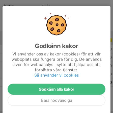
Ålder
13 år
ALLA SERIER
ALLA ÅR
Godkänn kakor
2026
2
0
0
0
Vi använder oss av kakor (cookies) för att vår
2025
4
0
0
0
webbplats ska fungera bra för dig. De används
även för webbanalys i syfte att hjälpa oss att
2024
7
0
0
0
förbättra våra tjänster.
2023
12
0
0
0
Så använder vi cookies
Totalt
25
0
0
0
Godkänn alla kakor
Bara nödvändiga