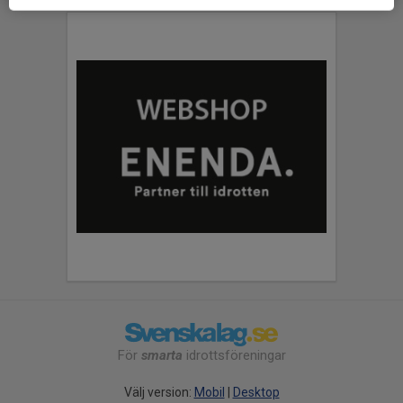
För
smarta
idrottsföreningar
Välj version:
Mobil
|
Desktop