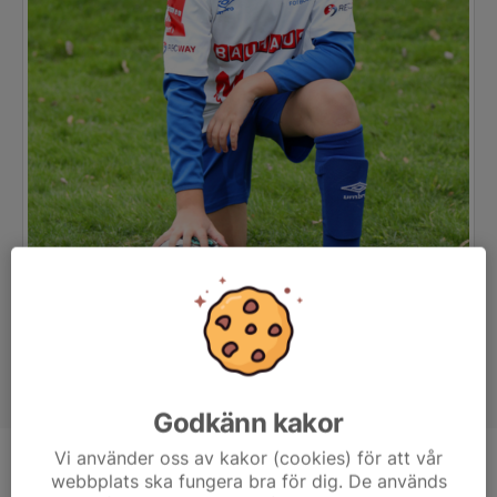
Godkänn kakor
Vi använder oss av kakor (cookies) för att vår
Position
-
webbplats ska fungera bra för dig. De används