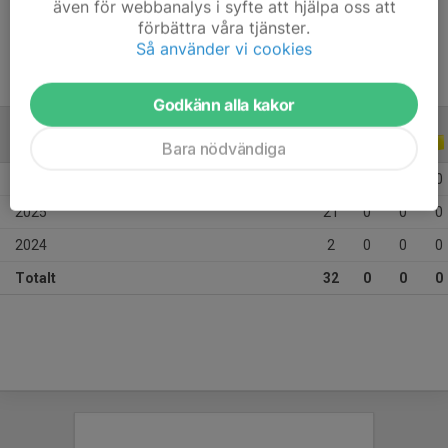
även för webbanalys i syfte att hjälpa oss att
Ålder
13 år
förbättra våra tjänster.
Så använder vi cookies
Godkänn alla kakor
ALLA SERIER
ALLA ÅR
Bara nödvändiga
2026
9
0
0
0
2025
21
0
0
0
2024
2
0
0
0
Totalt
32
0
0
0