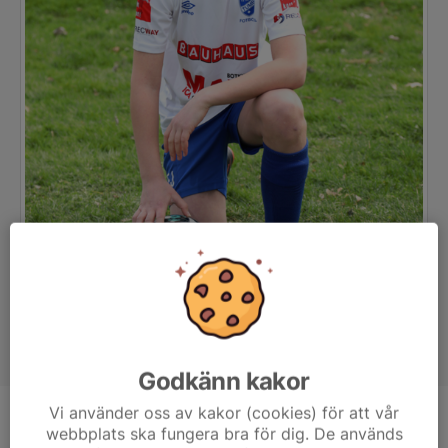
Godkänn kakor
Vi använder oss av kakor (cookies) för att vår
Position
Back
webbplats ska fungera bra för dig. De används