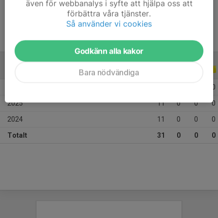
även för webbanalys i syfte att hjälpa oss att
Ålder
12 år
förbättra våra tjänster.
Så använder vi cookies
Godkänn alla kakor
ALLA SERIER
ALLA ÅR
Bara nödvändiga
2026
9
0
0
0
2025
11
0
0
0
2024
11
0
0
0
Totalt
31
0
0
0