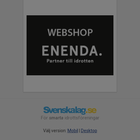
För
smarta
idrottsföreningar
Välj version:
Mobil
|
Desktop