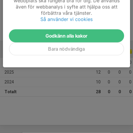
webbplats ska fungera bra för dig. De används
Ålder
13 år
även för webbanalys i syfte att hjälpa oss att
Tidigare klubbar
Tullinge FK
förbättra våra tjänster.
Så använder vi cookies
Godkänn alla kakor
Bara nödvändiga
ALLA SERIER
ALLA ÅR
2026
6
0
0
0
2025
12
0
0
0
2024
10
0
0
0
Totalt
28
0
0
0