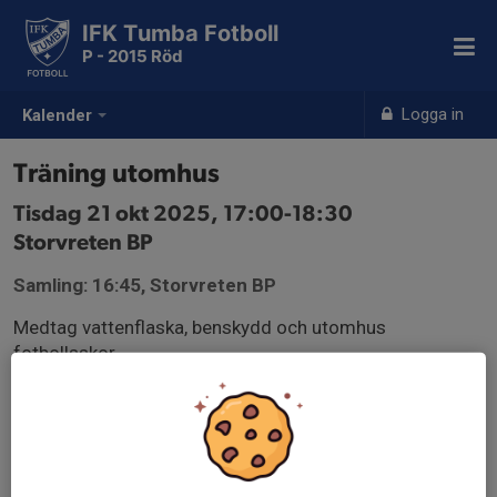
IFK Tumba Fotboll
P - 2015 Röd
Logga in
Kalender
Träning utomhus
Tisdag 21 okt 2025, 17:00-18:30
Storvreten BP
Samling: 16:45, Storvreten BP
Medtag vattenflaska, benskydd och utomhus
fotbollsskor.
Samling 15min innan.