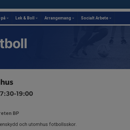
-på
Lek & Boll
Arrangemang
Socialt Arbete
tboll
mhus
17:30-19:00
vreten BP
benskydd och utomhus fotbollsskor.