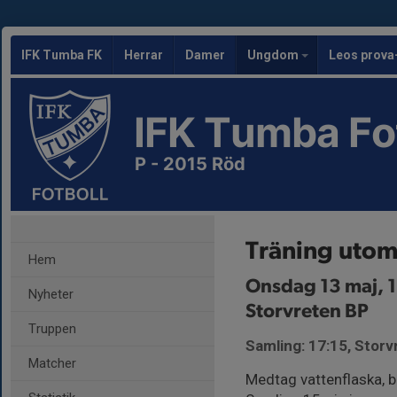
IFK Tumba FK
Herrar
Damer
Ungdom
Leos prova
IFK Tumba Fo
P - 2015 Röd
Träning uto
Hem
Onsdag 13 maj, 
Nyheter
Storvreten BP
Truppen
Samling: 17:15, Stor
Matcher
Medtag vattenflaska, 