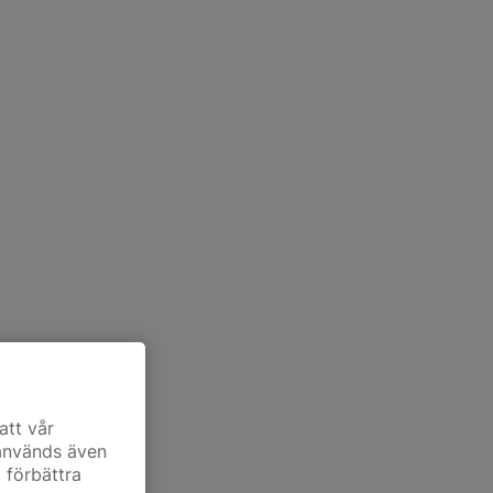
att vår
 används även
t förbättra