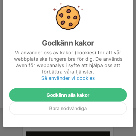
3 matcher
2x15min
Match nr 1: kl.13.10 Tumba vs Arameiska
Match nr 2: kl.13.50 Tumba vs Arlanda
Match nr 3: kl 15.50 Tumba vs Hammarby Lag 7
Godkänn kakor
Vi använder oss av kakor (cookies) för att vår
Cafe, hamburgare och massa finns under dagen.
webbplats ska fungera bra för dig. De används
även för webbanalys i syfte att hjälpa oss att
förbättra våra tjänster.
Så använder vi cookies
Godkänn alla kakor
Bara nödvändiga