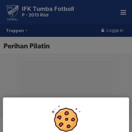
IFK Tumba Fotboll
P - 2015 Röd
Logga in
Truppen
Perihan Pilatin
Titel
Kassör