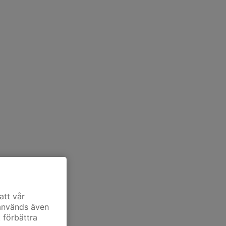
att vår
 används även
t förbättra