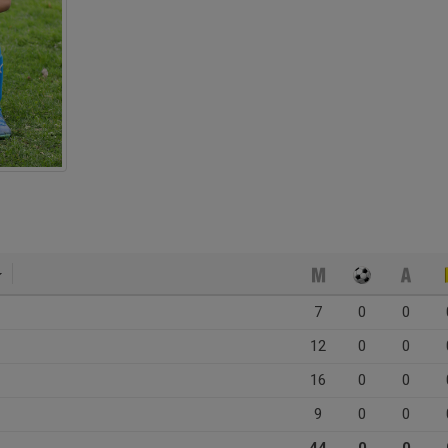
7
0
0
12
0
0
16
0
0
9
0
0