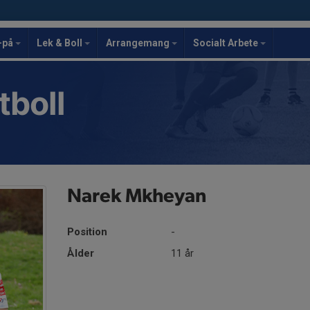
-på
Lek & Boll
Arrangemang
Socialt Arbete
tboll
Narek Mkheyan
Position
-
Ålder
11 år