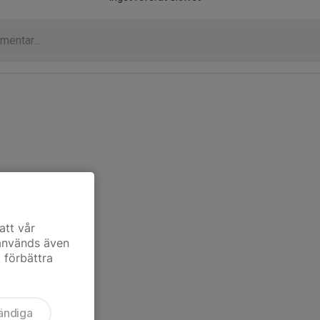
att vår
 används även
t förbättra
ändiga