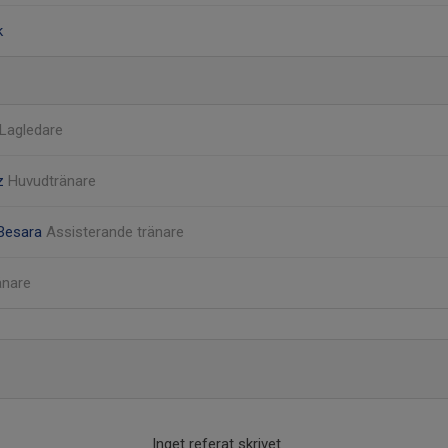
k
Lagledare
z
Huvudtränare
 Besara
Assisterande tränare
änare
Inget referat skrivet