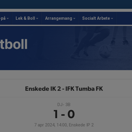
-på
Lek & Boll
Arrangemang
Socialt Arbete
tboll
Enskede IK 2 - IFK Tumba FK
DJ- 3B
1 - 0
7 apr 2024, 14:00, Enskede IP 2