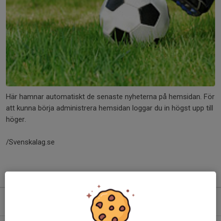
Här hamnar automatiskt de senaste nyheterna på hemsidan. För
att kunna börja administrera hemsidan loggar du in högst upp till
höger.
/Svenskalag.se
Kommande aktiviteter
Mån 10/8
Träning
18:00-19:30
Storvretens BP Plan 2