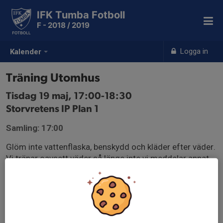
IFK Tumba Fotboll
F - 2018 / 2019
Logga in
Kalender
Träning Utomhus
Tisdag 19 maj, 17:00-18:30
Storvretens IP Plan 1
Samling: 17:00
Glöm inte vattenflaska, benskydd och kläder efter väder.
Vi tränar oavsett väder så länge inte vi meddelar annat.