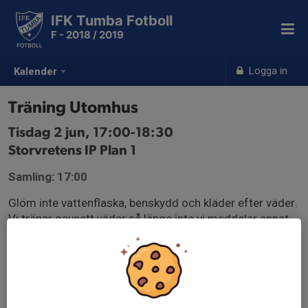
IFK Tumba Fotboll
F - 2018 / 2019
Logga in
Kalender
Träning Utomhus
Tisdag 2 jun, 17:00-18:30
Storvretens IP Plan 1
Samling: 17:00
Glöm inte vattenflaska, benskydd och kläder efter väder.
Vi tränar oavsett väder så länge inte vi meddelar annat.