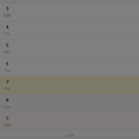
3
Mån
4
Tis
5
Ons
6
Tor
7
Fre
8
Lör
9
Sön
v.33