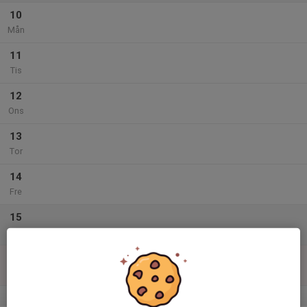
10
Mån
11
Tis
12
Ons
13
Tor
14
Fre
15
Lör
16
Sön
v.34