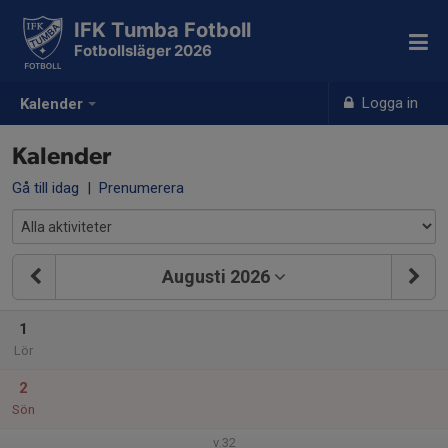
IFK Tumba Fotboll
Fotbollsläger 2026
Logga in
Kalender
Kalender
Gå till idag
|
Prenumerera
Augusti 2026
1
Lör
2
Sön
v.32