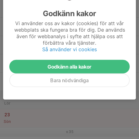
17
Godkänn kakor
Mån
Vi använder oss av kakor (cookies) för att vår
18
webbplats ska fungera bra för dig. De används
Tis
även för webbanalys i syfte att hjälpa oss att
19
förbättra våra tjänster.
Ons
Så använder vi cookies
20
Godkänn alla kakor
Tor
21
Bara nödvändiga
Fre
22
Lör
23
Sön
v.35