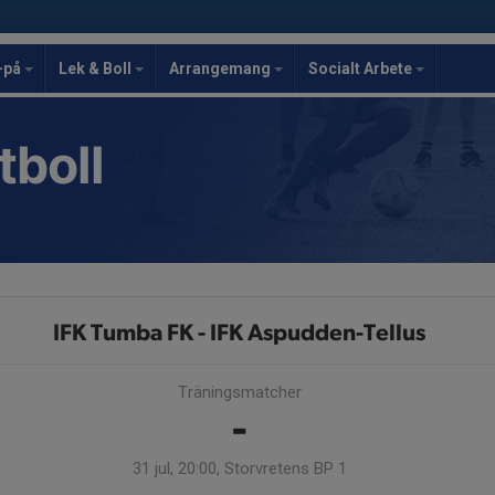
-på
Lek & Boll
Arrangemang
Socialt Arbete
tboll
IFK Tumba FK - IFK Aspudden-Tellus
Träningsmatcher
-
31 jul, 20:00, Storvretens BP 1