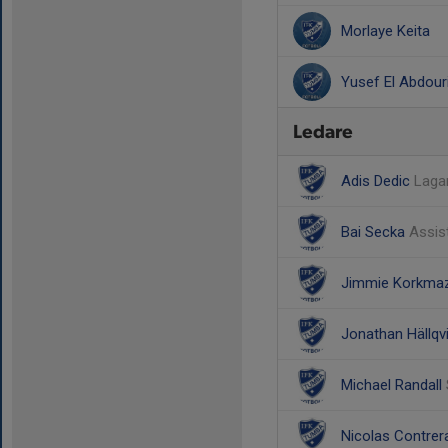
Morlaye Keita
Yusef El Abdour
Ledare
Adis Dedic
Laga
Bai Secka
Assis
Jimmie Korkma
Jonathan Hällqv
Michael Randall
Nicolas Contrer