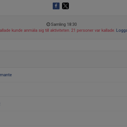
Samling 18:30
llade kunde anmäla sig till aktiviteten. 21 personer var kallade.
Logga
amante
z