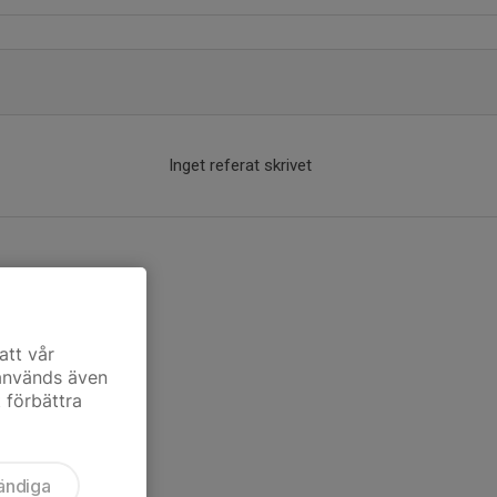
Inget referat skrivet
att vår
 används även
t förbättra
ändiga