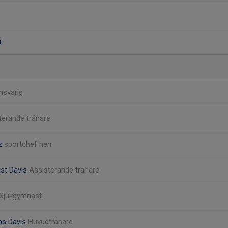
i
nsvarig
terande tränare
z
sportchef herr
ist Davis
Assisterande tränare
Sjukgymnast
as Davis
Huvudtränare