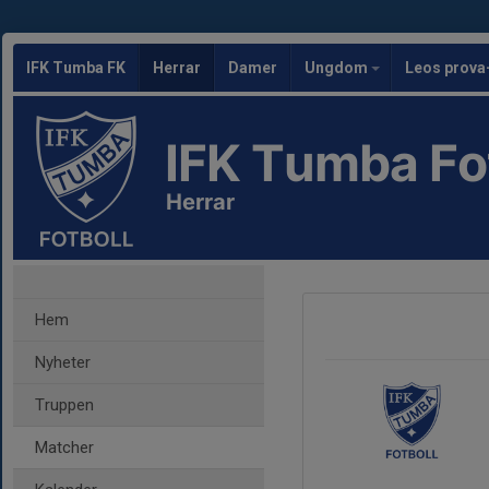
IFK Tumba FK
Herrar
Damer
Ungdom
Leos prova
IFK Tumba Fo
Herrar
Hem
Nyheter
Truppen
Matcher