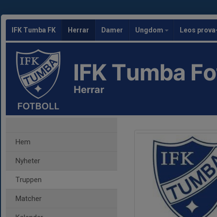
IFK Tumba FK
Herrar
Damer
Ungdom
Leos prova
IFK Tumba Fo
Herrar
Hem
Nyheter
Truppen
Matcher