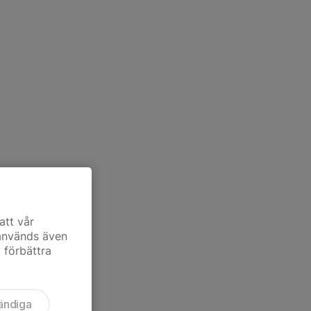
att vår
 används även
t förbättra
ändiga