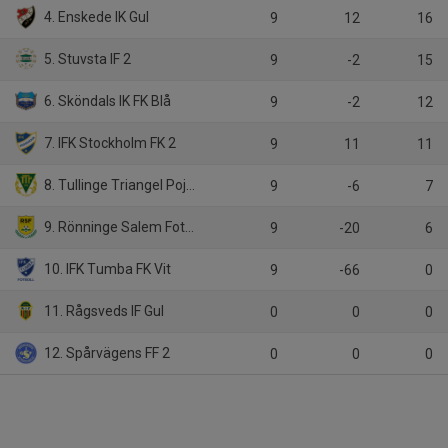
4. Enskede IK Gul
9
12
16
5. Stuvsta IF 2
9
-2
15
6. Sköndals IK FK Blå
9
-2
12
7. IFK Stockholm FK 2
9
11
11
8. Tullinge Triangel Pojkar FK 2
9
-6
7
9. Rönninge Salem Fotboll 2
9
-20
6
10. IFK Tumba FK Vit
9
-66
0
11. Rågsveds IF Gul
0
0
0
12. Spårvägens FF 2
0
0
0