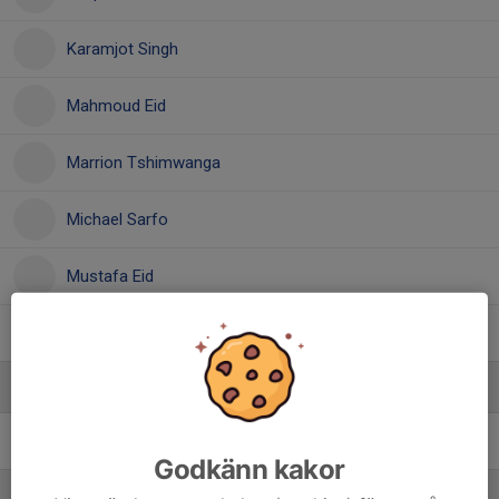
Karamjot Singh
Mahmoud Eid
Marrion Tshimwanga
Michael Sarfo
Mustafa Eid
Yazan Muhamade
Ledare
Amin Kahssay
Assisterande Tränare
Godkänn kakor