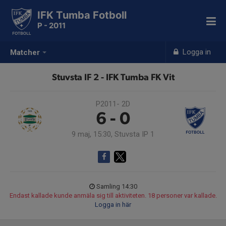
IFK Tumba Fotboll
P - 2011
Logga in
Matcher
Stuvsta IF 2 - IFK Tumba FK Vit
P2011- 2D
6 - 0
9 maj, 15:30, Stuvsta IP 1
Samling 14:30
Endast kallade kunde anmäla sig till aktiviteten. 18 personer var kallade.
Logga in här