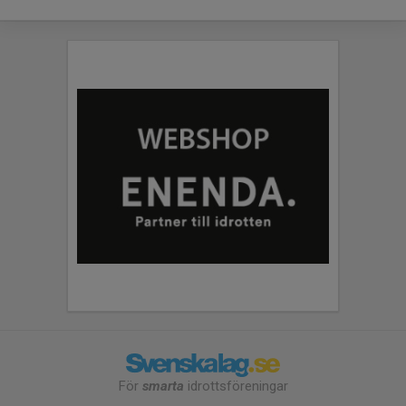
För
smarta
idrottsföreningar