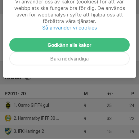
Vi använder oss av kakor (cookies) för att vår
Referat
webbplats ska fungera bra för dig. De används
även för webbanalys i syfte att hjälpa oss att
förbättra våra tjänster.
Så använder vi cookies
Inget referat skrivet
Godkänn alla kakor
Bara nödvändiga
Tabell
P2011- 2D
M
+/-
P
1. Ösmo GIF FK gul
9
25
24
2. Hammarby IF FF 30 Grön
9
33
22
3. IFK Haninge 2
9
15
19