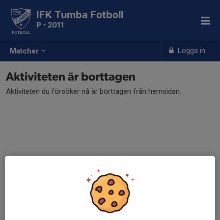
IFK Tumba Fotboll
P - 2011
Logga in
Matcher
Aktiviteten är borttagen
Aktiviteten du försöker nå är borttagen från hemsidan.