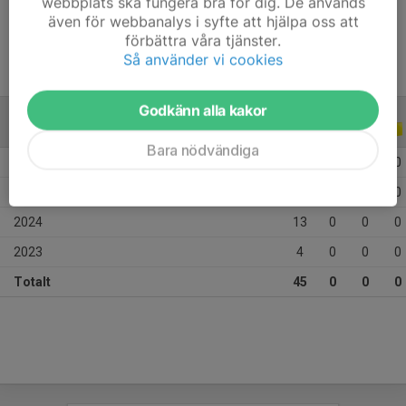
webbplats ska fungera bra för dig. De används
Ålder
14 år
även för webbanalys i syfte att hjälpa oss att
förbättra våra tjänster.
Så använder vi cookies
Godkänn alla kakor
ALLA SERIER
ALLA ÅR
Bara nödvändiga
2026
10
0
0
0
2025
18
0
0
0
2024
13
0
0
0
2023
4
0
0
0
Totalt
45
0
0
0