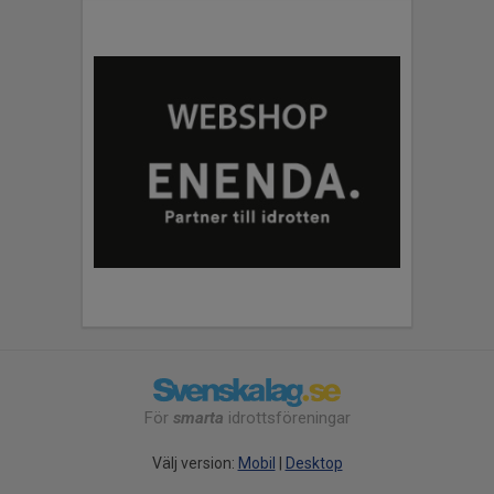
För
smarta
idrottsföreningar
Välj version:
Mobil
|
Desktop