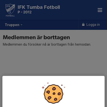
IFK Tumba Fotboll
P - 2012
Logga in
Truppen
Medlemmen är borttagen
Medlemmen du försöker nå är borttagen från hemsidan.