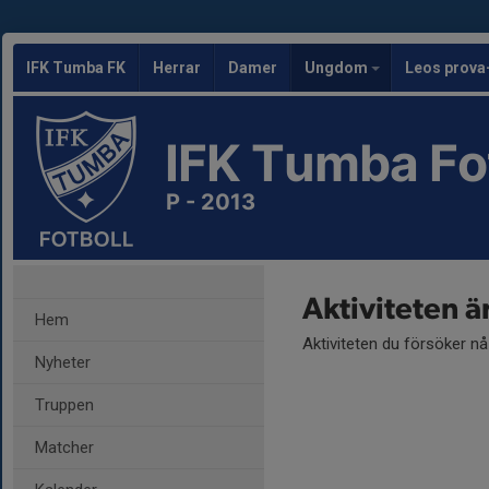
IFK Tumba FK
Herrar
Damer
Ungdom
Leos prova
IFK Tumba Fo
P - 2013
Aktiviteten ä
Hem
Aktiviteten du försöker n
Nyheter
Truppen
Matcher