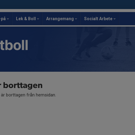
-på
Lek & Boll
Arrangemang
Socialt Arbete
tboll
r borttagen
å är borttagen från hemsidan.