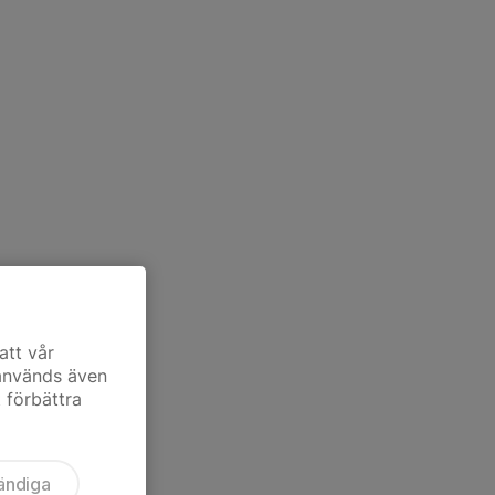
att vår
 används även
t förbättra
ändiga