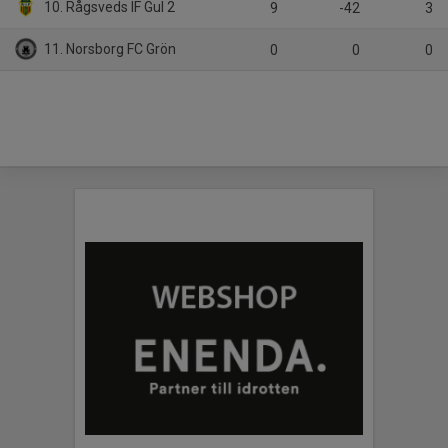
10. Rågsveds IF Gul 2
9
-42
3
11. Norsborg FC Grön
0
0
0