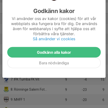
Godkänn kakor
P2013- 2G
M
+/-
P
Vi använder oss av kakor (cookies) för att vår
1. IFK Stockholm FK 1
9
36
21
webbplats ska fungera bra för dig. De används
även för webbanalys i syfte att hjälpa oss att
2. Segeltorps IF Fotboll Orange
9
4
18
förbättra våra tjänster.
Så använder vi cookies
3. Hammarby IF FF 24 VIT
9
30
16
4. Tullinge Triangel Pojkar FK 1
9
18
16
Godkänn alla kakor
5. Arameisk-Syrianska IF Röd
9
5
15
Bara nödvändiga
6. Stuvsta IF 2:1
9
-4
15
7. IFK Tumba FK Vit
9
-4
15
8. Rönninge Salem Fotboll Svart
9
-23
9
9. MHFF 1
9
-20
6