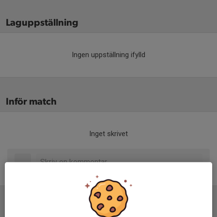
Laguppställning
Ingen uppställning ifylld
Inför match
Inget skrivet
Tabell