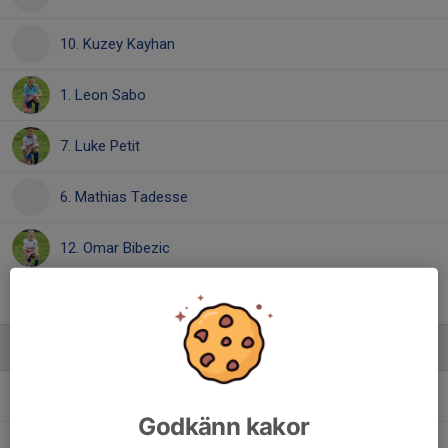
10. Kuzey Kayhan
1. Leon Sabo
7. Luke Petit
6. Mathias Tadesse
12. Omar Bibezic
17. Vitajdev Singh
Ledare
Cesar More
Lagledare
Godkänn kakor
Manuel Zamora
Tränare