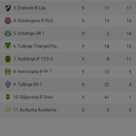
3. Enskede IK Lila
9
17
17
4. Sörskogens IF Röd
9
19
16
5. Grödinge SK 1
9
-2
16
6. Tullinge Triangel Pojkar FK 2
9
18
15
7. Huddinge IF 13:5-3
9
-8
11
8. Hammarby IF FF 7
9
-10
9
9. Tullinge BK 1
9
-25
4
10. Rågsveds IF Grön
9
-41
1
11. Botkyrka Academy FC
0
0
0