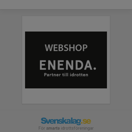
För
smarta
idrottsföreningar