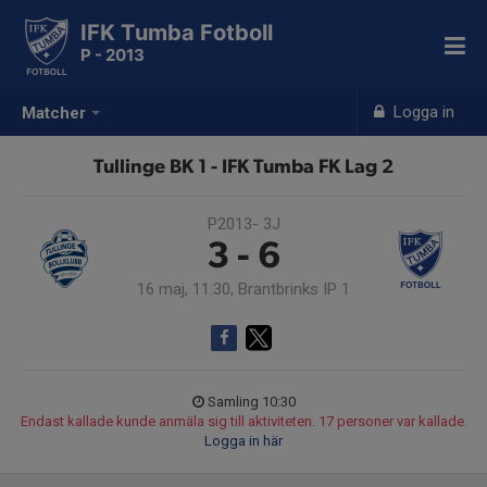
IFK Tumba Fotboll
P - 2013
Logga in
Matcher
Tullinge BK 1 - IFK Tumba FK Lag 2
P2013- 3J
3 - 6
16 maj, 11:30, Brantbrinks IP 1
Samling 10:30
Endast kallade kunde anmäla sig till aktiviteten. 17 personer var kallade.
Logga in här