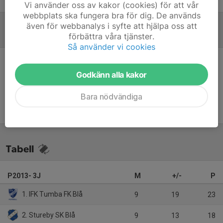
Vi använder oss av kakor (cookies) för att vår
webbplats ska fungera bra för dig. De används
även för webbanalys i syfte att hjälpa oss att
förbättra våra tjänster.
Referat
Så använder vi cookies
Inget referat skrivet
Godkänn alla kakor
Bara nödvändiga
Tabell
P2013- 3J
M
+/-
P
1. IFK Tumba FK Blå
9
19
23
2. Stureby SK Blå
9
13
18