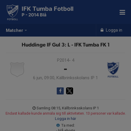
IFK Tumba Fotboll
P - 2014 Blå
Logga in
Matcher
Huddinge IF Gul 3: L - IFK Tumba FK 1
P2014- 4
-
6 jun, 09:00, Källbrinksskolans IP 1
Samling 08:15, Källbrinksskolans IP 1
Endast kallade kunde anmäla sig till aktiviteten. 13 personer var kallade.
Logga in här
Ta med:
- blå shorts