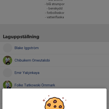
- blå strumpor
- benskydd
- fotbollsskor
- vattenflaska
Laguppställning
Blake Iggström
Chibuikem Onwutalobi
Emir Yalçinkaya
Folke Tatkowski Örnmark
Georgios Ntaras