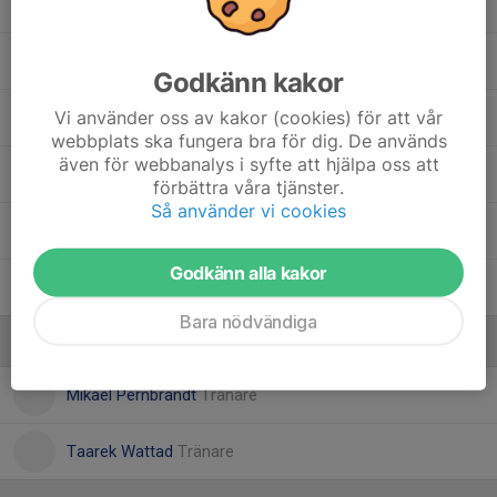
Haytam Ellabbar
Jacob Pernbrandt
Godkänn kakor
Vi använder oss av kakor (cookies) för att vår
Joel Willén
webbplats ska fungera bra för dig. De används
även för webbanalys i syfte att hjälpa oss att
Jones Wattad
förbättra våra tjänster.
Så använder vi cookies
Maximilio Chammas
Godkänn alla kakor
Skyddad Identitet
Bara nödvändiga
Ledare
Mikael Pernbrandt
Tränare
Taarek Wattad
Tränare