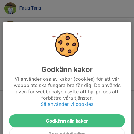
Faaiq Tariq
Folke Tatkowski Örnmark
Georgios Ntaras
Haytam Ellabbar
Godkänn kakor
Vi använder oss av kakor (cookies) för att vår
Houzefa Alali
webbplats ska fungera bra för dig. De används
även för webbanalys i syfte att hjälpa oss att
förbättra våra tjänster.
Hugo Larsson
Så använder vi cookies
Jacob Pernbrandt
Godkänn alla kakor
Bara nödvändiga