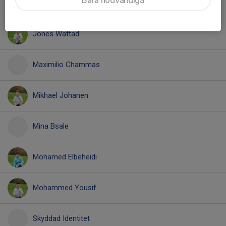
Joel Willén
Jones Wattad
Maximilio Chammas
Mikhael Johanen
Mina Bsale
Mohamed Elbeheidi
Mohammed Yousif
Skyddad Identitet