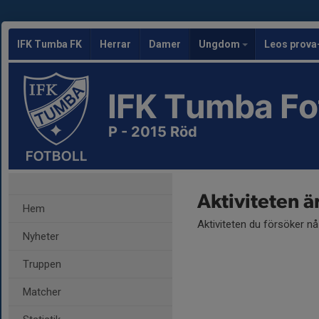
IFK Tumba FK
Herrar
Damer
Ungdom
Leos prova
IFK Tumba Fo
P - 2015 Röd
Aktiviteten ä
Hem
Aktiviteten du försöker n
Nyheter
Truppen
Matcher