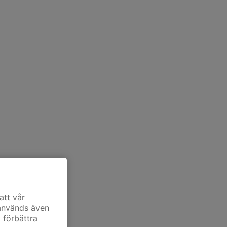
att vår
 används även
t förbättra