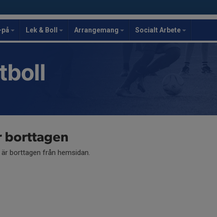
-på
Lek & Boll
Arrangemang
Socialt Arbete
tboll
r borttagen
å är borttagen från hemsidan.