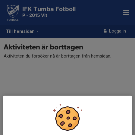
IFK Tumba Fotboll
P - 2015 Vit
Logga in
Till hemsidan
Aktiviteten är borttagen
Aktiviteten du försöker nå är borttagen från hemsidan.