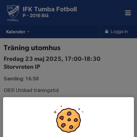
IFK Tumba Fotboll
P - 2016 Blå
Logga in
Kalender
Träning utomhus
Fredag 23 maj 2025, 17:00-18:30
Storvreten IP
Samling: 16:50
OBS! Utökad träningstid