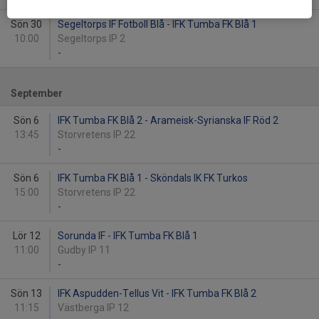
Sön 30
Segeltorps IF Fotboll Blå - IFK Tumba FK Blå 1
10:00
Segeltorps IP 2
-
September
Sön 6
IFK Tumba FK Blå 2 - Arameisk-Syrianska IF Röd 2
13:45
Storvretens IP 22
-
Sön 6
IFK Tumba FK Blå 1 - Sköndals IK FK Turkos
15:00
Storvretens IP 22
-
Lör 12
Sorunda IF - IFK Tumba FK Blå 1
11:00
Gudby IP 11
-
Sön 13
IFK Aspudden-Tellus Vit - IFK Tumba FK Blå 2
11:15
Västberga IP 12