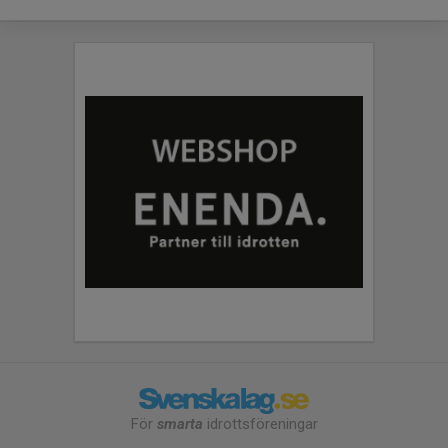
För
smarta
idrottsföreningar