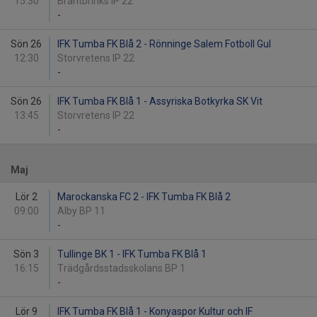
15:30
Brantbrinks IP 22
-
Sön 26
IFK Tumba FK Blå 2 - Rönninge Salem Fotboll Gul
12:30
Storvretens IP 22
-
Sön 26
IFK Tumba FK Blå 1 - Assyriska Botkyrka SK Vit
13:45
Storvretens IP 22
-
Maj
Lör 2
Marockanska FC 2 - IFK Tumba FK Blå 2
09:00
Alby BP 11
-
Sön 3
Tullinge BK 1 - IFK Tumba FK Blå 1
16:15
Trädgårdsstadsskolans BP 1
-
Lör 9
IFK Tumba FK Blå 1 - Konyaspor Kultur och IF