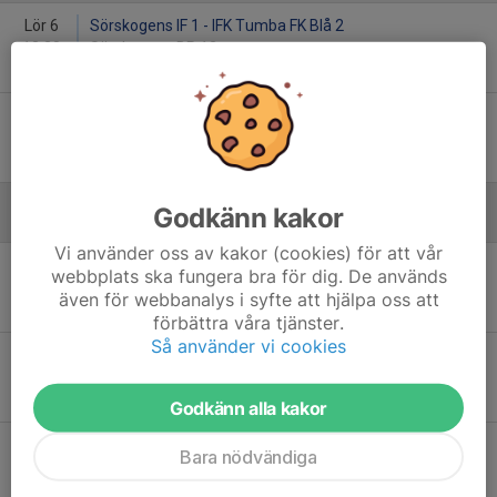
Lör 6
Sörskogens IF 1 - IFK Tumba FK Blå 2
13:30
Sörskogens BP 12
-
Sön 7
Marockanska FC 3 - IFK Tumba FK Blå 1
12:45
Maxihallen
-
Godkänn kakor
Augusti
Vi använder oss av kakor (cookies) för att vår
Sön 23
IFK Tumba FK Blå 2 - Stuvsta IF 4:1
webbplats ska fungera bra för dig. De används
12:30
Storvretens IP 22
även för webbanalys i syfte att hjälpa oss att
-
förbättra våra tjänster.
Så använder vi cookies
Sön 23
IFK Tumba FK Blå 1 - Grödinge SK Svart
13:45
Storvretens IP 22
-
Godkänn alla kakor
Lör 29
Dardania Stockholm FF - IFK Tumba FK Blå 2
Bara nödvändiga
12:45
Vårbergs IP 22
-