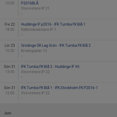
10:00
P2016BLÅ
Storvretens IP 21
-
Fre 22
Huddinge IF p2016 - IFK Tumba FK Blå 1
18:30
Källbrinksskolans IP 1
-
Lör 23
Grödinge SK Lag Grön - IFK Tumba FK Blå 2
10:30
Broängsplan 12
-
Sön 31
IFK Tumba FK Blå 2 - Huddinge IF Vit
13:45
Storvretens IP 22
-
Sön 31
IFK Tumba FK Blå 1 - IFK Stockholm FK P2016-1
15:00
Storvretens IP 22
-
Juni