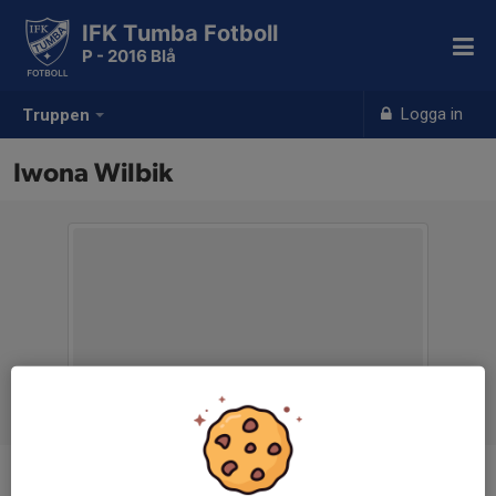
IFK Tumba Fotboll
P - 2016 Blå
Logga in
Truppen
Iwona Wilbik
Titel
Lagledare