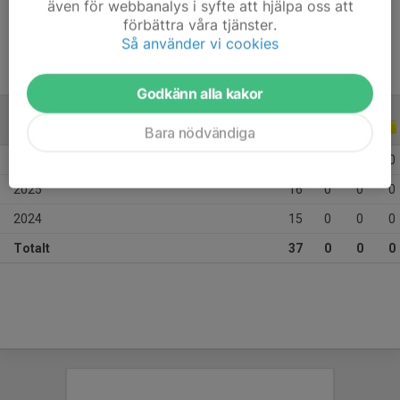
även för webbanalys i syfte att hjälpa oss att
Ålder
10 år
förbättra våra tjänster.
Så använder vi cookies
Godkänn alla kakor
ALLA SERIER
ALLA ÅR
Bara nödvändiga
2026
6
0
0
0
2025
16
0
0
0
2024
15
0
0
0
Totalt
37
0
0
0