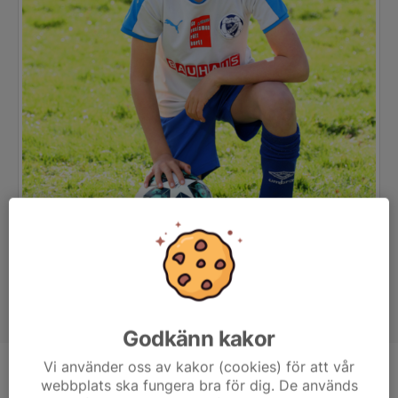
Godkänn kakor
Vi använder oss av kakor (cookies) för att vår
Position
Back
webbplats ska fungera bra för dig. De används