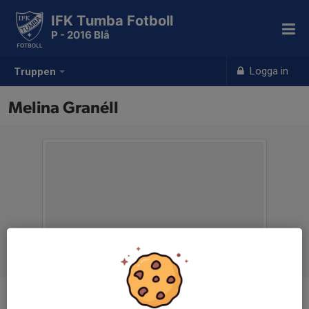
IFK Tumba Fotboll
P - 2016 Blå
Logga in
Truppen
Melina Granéll
Titel
Kassör/Lagledare