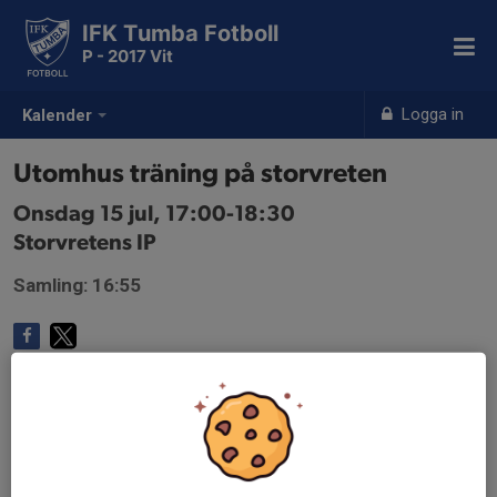
IFK Tumba Fotboll
P - 2017 Vit
Logga in
Kalender
Utomhus träning på storvreten
Onsdag 15 jul, 17:00-18:30
Storvretens IP
Samling: 16:55