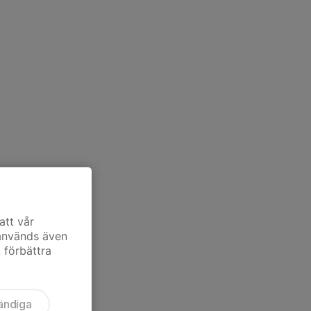
att vår
 används även
t förbättra
ändiga