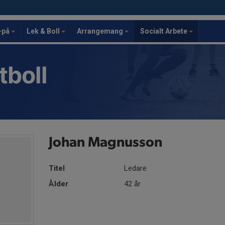
-på
Lek & Boll
Arrangemang
Socialt Arbete
tboll
Johan Magnusson
Titel
Ledare
Ålder
42 år