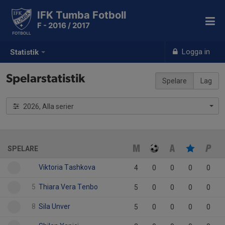
IFK Tumba Fotboll
F - 2016 / 2017
Logga in
Statistik
Spelarstatistik
Spelare
Lag
2026, Alla serier
SPELARE
Viktoria Tashkova
4
0
0
0
0
5
Thiara Vera Tenbo
5
0
0
0
0
8
Sila Unver
5
0
0
0
0