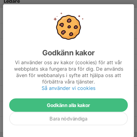
Ledare
Adis Dedic
Lagansvarig
Bai Secka
Assisterande tränare
Gary Morris
Analysansvarig
Godkänn kakor
Vi använder oss av kakor (cookies) för att vår
Jimmie Korkmaz
sportchef herr
webbplats ska fungera bra för dig. De används
även för webbanalys i syfte att hjälpa oss att
Jonathan Hällqvist Davis
Assisterande tränare
förbättra våra tjänster.
Så använder vi cookies
Michael Randall
Sjukgymnast
Godkänn alla kakor
Nicolas Contreras Davis
Huvudtränare
Bara nödvändiga
Peter Salomonsson
Målvaktstränare