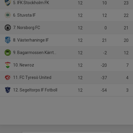
5. IFK Stockholm FK
12
10
23
6. Stuvsta IF
12
12
22
7. Norsborg FC
12
0
21
8. Västerhaninge IF
12
21
20
9. Bagarmossen Kärrtorp BK
12
-2
12
10. Newroz
12
-20
7
11. FC Tyresö United
12
-37
4
12. Segeltorps IF Fotboll
12
-54
3