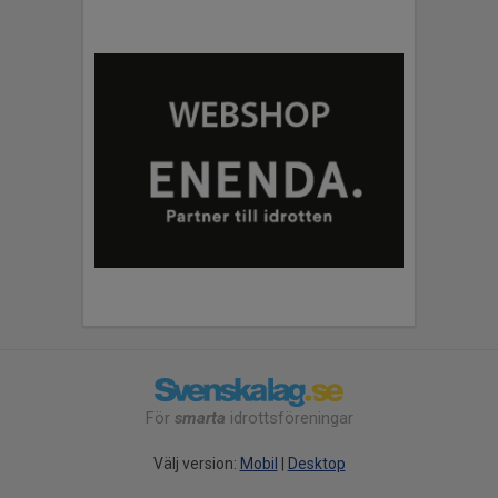
För
smarta
idrottsföreningar
Välj version:
Mobil
|
Desktop