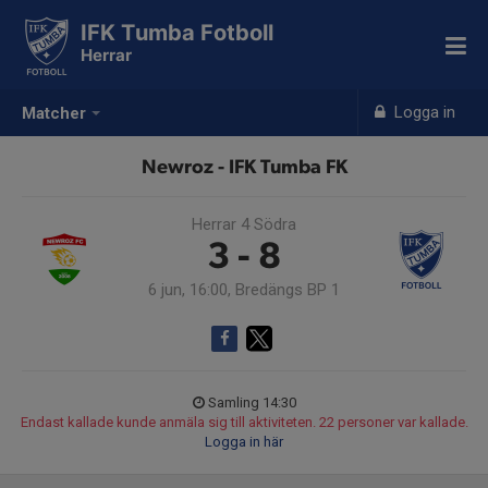
IFK Tumba Fotboll
Herrar
Logga in
Matcher
Newroz - IFK Tumba FK
Herrar 4 Södra
3 - 8
6 jun, 16:00, Bredängs BP 1
Samling 14:30
Endast kallade kunde anmäla sig till aktiviteten. 22 personer var kallade.
Logga in här