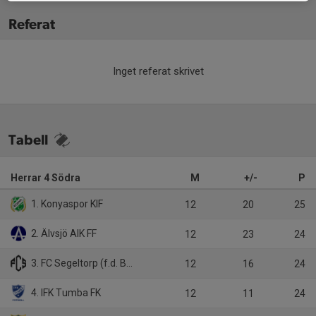
Referat
Inget referat skrivet
Tabell
Herrar 4 Södra
M
+/-
P
1. Konyaspor KIF
12
20
25
2. Älvsjö AIK FF
12
23
24
3. FC Segeltorp (f.d. Botkyrka Kuluspor)
12
16
24
4. IFK Tumba FK
12
11
24