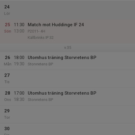
24
Lör
25
11:30
Match mot Huddinge IF 24
13:00
Sön
P2011- 4H
Källbrinks IP 32
v.35
26
18:00
Utomhus träning Storvretens BP
19:30
Mån
Storvretens BP
27
Tis
28
17:00
Utomhus träning Storvretens BP
18:30
Ons
Storvretens BP
29
Tor
30