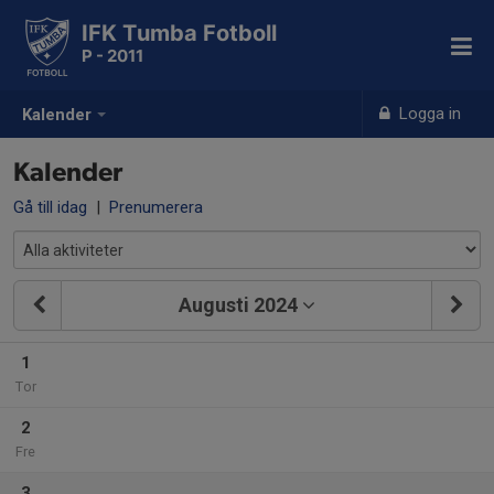
IFK Tumba Fotboll
P - 2011
Logga in
Kalender
Kalender
Gå till idag
|
Prenumerera
Augusti 2024
1
Tor
2
Fre
3