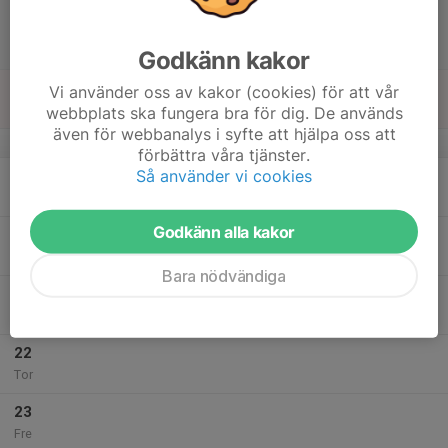
17
10:00
Match mot Nynäshamns IF FK 2
11:30
Lör
P2011- 4H
Storvretens IP 11
Godkänn kakor
18
Vi använder oss av kakor (cookies) för att vår
Sön
webbplats ska fungera bra för dig. De används
även för webbanalys i syfte att hjälpa oss att
v.34
förbättra våra tjänster.
Så använder vi cookies
19
18:00
Utomhus träning Storvretens BP
19:30
Mån
Storvretens BP
Godkänn alla kakor
20
Tis
Bara nödvändiga
21
17:00
Utomhus träning Storvretens BP
18:30
Ons
Storvretens BP
22
Tor
23
Fre