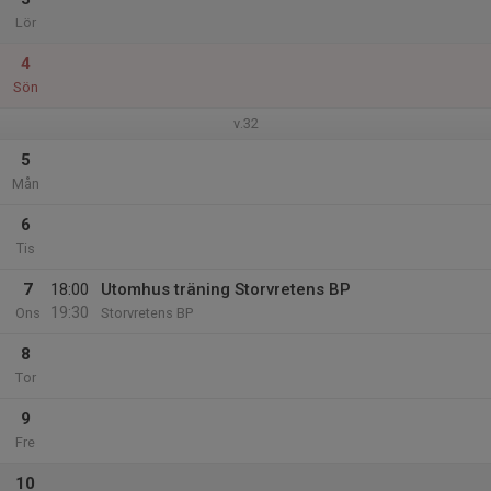
Lör
4
Sön
v.32
5
Mån
6
Tis
7
18:00
Utomhus träning Storvretens BP
19:30
Ons
Storvretens BP
8
Tor
9
Fre
10