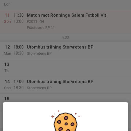
Lör
11
11:30
Match mot Rönninge Salem Fotboll Vit
13:00
Sön
P2011- 4H
Prästboda BP 11
v.33
12
18:00
Utomhus träning Storvretens BP
19:30
Mån
Storvretens BP
13
Tis
14
17:00
Utomhus träning Storvretens BP
18:30
Ons
Storvretens BP
15
Tor
16
Fre