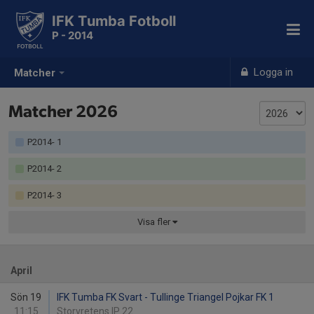
IFK Tumba Fotboll
P - 2014
Logga in
Matcher
Matcher 2026
P2014- 1
P2014- 2
P2014- 3
Visa
fler
April
Sön 19
IFK Tumba FK Svart - Tullinge Triangel Pojkar FK 1
11:15
Storvretens IP 22