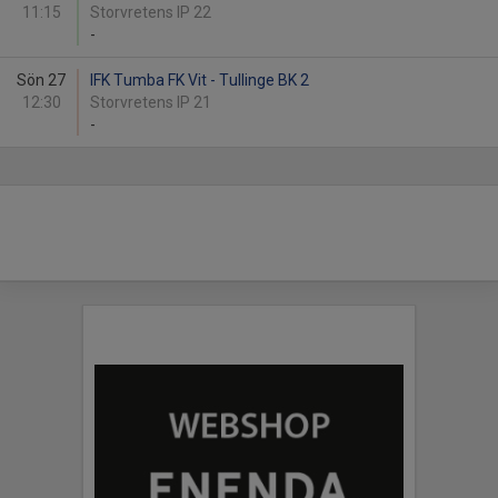
11:15
Storvretens IP 22
-
Sön 27
IFK Tumba FK Vit - Tullinge BK 2
12:30
Storvretens IP 21
-