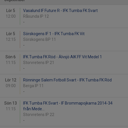
Lör 5
Vasalund IF Future R - IFK Tumba FK Svart
12:00
Råsunda IP 12
-
Lör 5
Sörskogens IF 1 - IFK Tumba FK Vit
12:15
Sörskogens BP 11
-
Sön 6
IFK Tumba FK Röd - Älvsjö AIK FF Vit Medel 1
11:15
Storvretens IP 21
-
Lör 12
Rönninge Salem Fotboll Svart - IFK Tumba FK Röd
09:00
Berga IP 11
-
Sön 13
IFK Tumba FK Svart - IF Brommapojkarna 2014-34
11:15
från Mede...
Storvretens IP 22
-