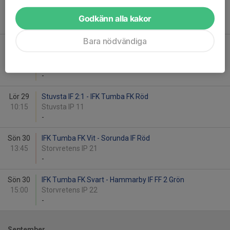
Lör 22
Tungelsta IF 3 - IFK Tumba FK Svart
16:15
Tungelsta IP 11
Godkänn alla kakor
-
Bara nödvändiga
Sön 23
IFK Tumba FK Röd - FC Kungsholmen Vit 2 från
11:15
Svår
Storvretens IP 21
-
Lör 29
Stuvsta IF 2:1 - IFK Tumba FK Röd
10:15
Stuvsta IP 11
-
Sön 30
IFK Tumba FK Vit - Sorunda IF Röd
13:45
Storvretens IP 21
-
Sön 30
IFK Tumba FK Svart - Hammarby IF FF 2 Grön
15:00
Storvretens IP 22
-
September