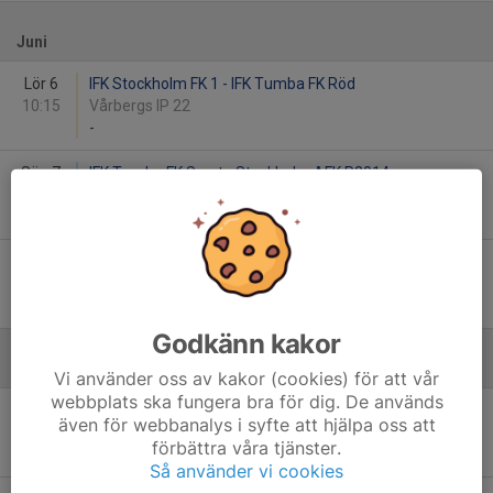
Juni
Lör 6
IFK Stockholm FK 1 - IFK Tumba FK Röd
10:15
Vårbergs IP 22
-
Sön 7
IFK Tumba FK Svart - Stockholm AFK P2014
11:15
Storvretens IP 22
-
Sön 7
IFK Tumba FK Vit - Huddinge IF Röd L
12:30
Storvretens IP 21
-
Godkänn kakor
Augusti
Vi använder oss av kakor (cookies) för att vår
webbplats ska fungera bra för dig. De används
Lör 22
Svensk-Palestinska FF 1 - IFK Tumba FK Vit
även för webbanalys i syfte att hjälpa oss att
10:15
Sätra BP 11
förbättra våra tjänster.
-
Så använder vi cookies