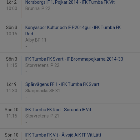
Lör 2
Norsborgs IF 1, Pojkar 2014 - IFK Tumba FK Vit
10:00
Brunna IP 22
-
Sön 3
Konyaspor Kultur och IF P2014gul - IFK Tumba FK
10:15
Röd
Alby BP 11
-
Sön 3
IFK Tumba FK Svart - IF Brommapojkarna 2014-33
11:15
Storvretens IP 22
-
Lör 9
Spårvägens FF 1 - IFK Tumba FK Svart
11:30
Skarpnäcks SF 31
-
Sön 10
IFK Tumba FK Röd - Sorunda IF Vit
11:15
Storvretens IP 21
-
Sön 10
IFK Tumba FK Vit - Älvsjö AIK FF Vit Lätt