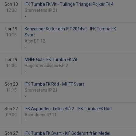
Sön 13
IFK Tumba FK Vit - Tullinge Triangel Pojkar FK 4
12:30
Storvretens IP 21
-
Lör 19
Konyaspor Kultur och IF P2014vit - IFK Tumba FK
10:15
Svart
Alby BP 12
-
Lör 19
MHFF Gul - IFK Tumba FK Vit
11:30
Hägerstensåsens BP 2
-
Sön 20
IFK Tumba FK Röd - MHFF Svart
11:15
Storvretens IP 21
-
Sön 27
IFK Aspudden-Tellus Blå 2 - IFK Tumba FK Röd
09:00
Aspuddens IP 11
-
Sön 27
IFK Tumba FK Svart - KIF Söderort från Medel