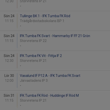
12:30
Storvretens IP 21
-
Sön 24
Tullinge BK 1 - IFK Tumba FK Röd
11:15
Trädgårdsstadsskolans BP 1
-
Sön 24
IFK Tumba FK Svart - Hammarby IF FF 21 Grön
11:15
Storvretens IP 22
-
Sön 24
IFK Tumba FK Vit - Fittja IF 2
12:30
Storvretens IP 21
-
Lör 30
Vasalund IF P12 A - IFK Tumba FK Svart
12:00
Järvastadens IP 3
-
Sön 31
IFK Tumba FK Röd - Huddinge IF Röd M
11:15
Storvretens IP 21
-