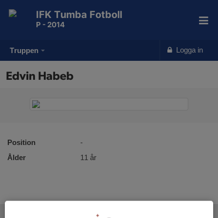
IFK Tumba Fotboll
P - 2014
Logga in
Truppen
Edvin Habeb
Position
-
Ålder
11 år