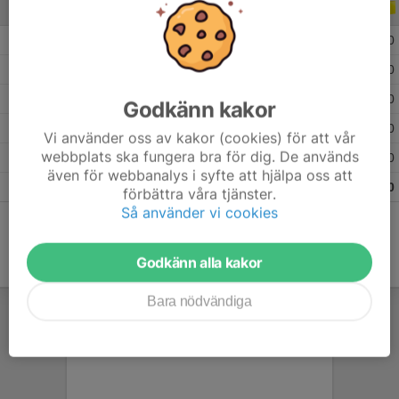
ALLA SERIER
ALLA ÅR
2026
7
0
0
0
2025
8
0
0
0
2024
14
0
0
0
Godkänn kakor
2023
12
0
0
0
Vi använder oss av kakor (cookies) för att vår
webbplats ska fungera bra för dig. De används
2022
5
0
0
0
även för webbanalys i syfte att hjälpa oss att
Totalt
46
0
0
0
förbättra våra tjänster.
Så använder vi cookies
Godkänn alla kakor
Bara nödvändiga