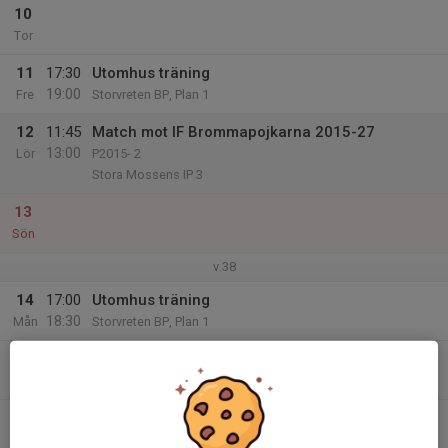
10
Tor
11
17:30
Utomhus träning
19:00
Fre
Storvreten BP, Plan 1
12
11:45
Match mot IF Brommapojkarna 2015-27
13:00
Lör
P2015- 2
Stora Mossens IP 3
13
Sön
v.38
14
17:00
Utomhus träning
18:30
Mån
Storvreten BP, Plan 1
15
Tis
16
17:30
Utomhus träning
19:00
Ons
Storvreten BP, Plan 1