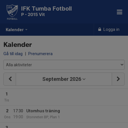
IFK Tumba Fotboll
P - 2015 Vit
Logga in
Kalender
Kalender
Gå till idag
|
Prenumerera
September 2026
1
Tis
2
17:30
Utomhus träning
19:00
Ons
Storvreten BP, Plan 1
3