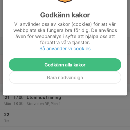
17
Godkänn kakor
Tor
Vi använder oss av kakor (cookies) för att vår
18
17:30
Utomhus träning
webbplats ska fungera bra för dig. De används
19:00
Fre
Storvreten BP, Plan 1
även för webbanalys i syfte att hjälpa oss att
förbättra våra tjänster.
19
Så använder vi cookies
Lör
20
12:30
Match mot Konyaspor Kultur och IF
Godkänn alla kakor
13:45
P2015GUL
Sön
P2015- 2
Bara nödvändiga
Storvretens IP 22
v.39
21
17:00
Utomhus träning
18:30
Mån
Storvreten BP, Plan 1
22
Tis