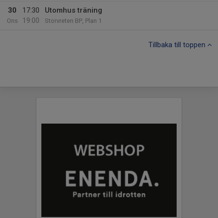
30
17:30
Utomhus träning
19:00
Ons
Storvreten BP, Plan 1
Tillbaka till toppen