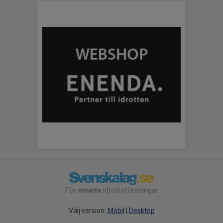
För
smarta
idrottsföreningar
Välj version:
Mobil
|
Desktop