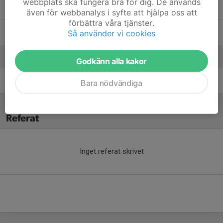
webbplats ska fungera bra för dig. De används
Philippos Chamoun
även för webbanalys i syfte att hjälpa oss att
förbättra våra tjänster.
Skyddad Identitet
Så använder vi cookies
Ledare
Godkänn alla kakor
Eleonor Haak
Tränare
Bara nödvändiga
Referat
Inget referat skrivet