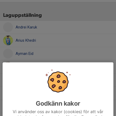
Laguppställning
Andrei Karuk
Arius Khedri
Ayman Eid
Demir Lysenko
Georgios Spyropoulos
Hannes Andersson
Godkänn kakor
Liam Khalaf
Vi använder oss av kakor (cookies) för att vår