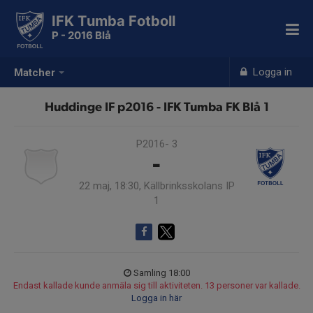
IFK Tumba Fotboll
P - 2016 Blå
Logga in
Matcher
Huddinge IF p2016 - IFK Tumba FK Blå 1
P2016- 3
-
22 maj, 18:30, Källbrinksskolans IP
1
Samling 18:00
Endast kallade kunde anmäla sig till aktiviteten. 13 personer var kallade.
Logga in här