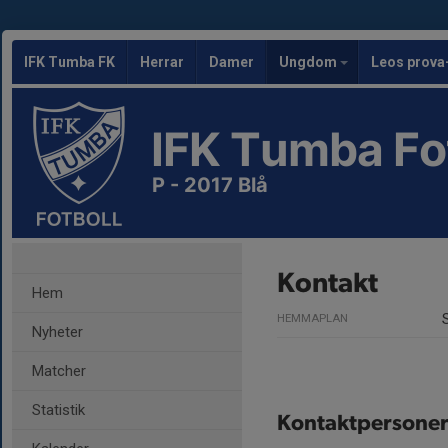
IFK Tumba FK
Herrar
Damer
Ungdom
Leos prova
IFK Tumba Fo
P - 2017 Blå
Kontakt
Hem
HEMMAPLAN
Nyheter
Matcher
Statistik
Kontaktpersone