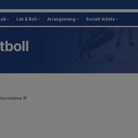
-på
Lek & Boll
Arrangemang
Socialt Arbete
tboll
Storvretens IP
r