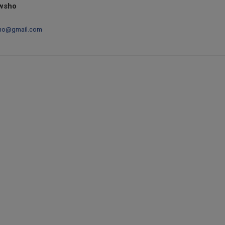
wsho
sho@gmail.com