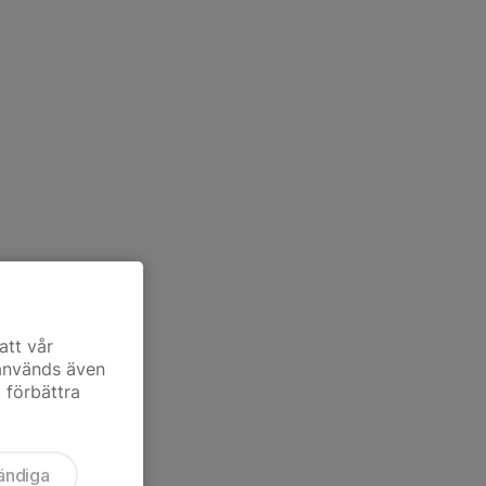
att vår
 används även
t förbättra
ändiga