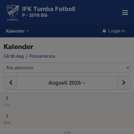
IFK Tumba Fotboll
P - 2018 Blå
Logga in
Kalender
Kalender
Gå till idag
|
Prenumerera
Augusti 2026
1
Lör
2
Sön
v.32