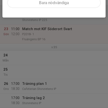
18:30
Storvretens IP
Bara nödvändiga
22
11:00
Match mot Rönninge Salem Fotboll Grön
12:00
Lör
P2018- 2
Storvretens IP 225
23
11:00
Match mot KIF Söderort Svart
12:00
Sön
P2018- 1
Fruängens BP 16
v.35
24
Mån
25
Tis
26
17:00
Träning plan 1
18:30
Ons
Cafeterian Storvretens IP
17:00
Träning lag 2
18:30
Storvretens IP