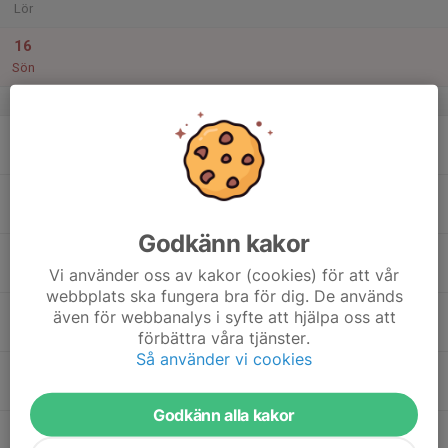
Lör
16
Sön
v.34
17
Mån
18
Tis
Godkänn kakor
19
17:00
Träning lag 2
18:30
Vi använder oss av kakor (cookies) för att vår
Ons
Storvretens IP
webbplats ska fungera bra för dig. De används
20
även för webbanalys i syfte att hjälpa oss att
Tor
förbättra våra tjänster.
Så använder vi cookies
21
17:00
Träning lag 2
18:30
Fre
Storvretens IP
Godkänn alla kakor
17:00
Träning plan 212