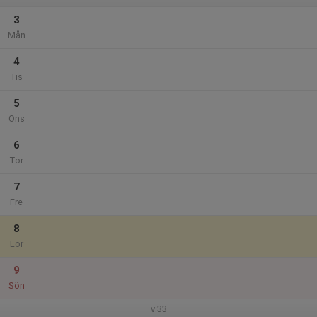
3
Mån
4
Tis
5
Ons
6
Tor
7
Fre
8
Lör
9
Sön
v.33