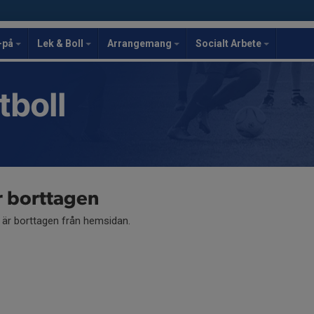
-på
Lek & Boll
Arrangemang
Socialt Arbete
tboll
r borttagen
å är borttagen från hemsidan.