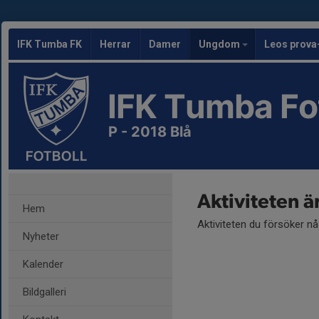
IFK Tumba FK
Herrar
Damer
Ungdom
Leos prova
IFK Tumba Fo
P - 2018 Blå
Aktiviteten ä
Hem
Aktiviteten du försöker n
Nyheter
Kalender
Bildgalleri